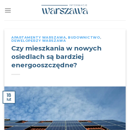
Skip
to
content
APARTAMENTY WARSZAWA
,
BUDOWNICTWO
,
DEWELOPERZY WARSZAWA
Czy mieszkania w nowych
osiedlach są bardziej
energooszczędne?
18
lut