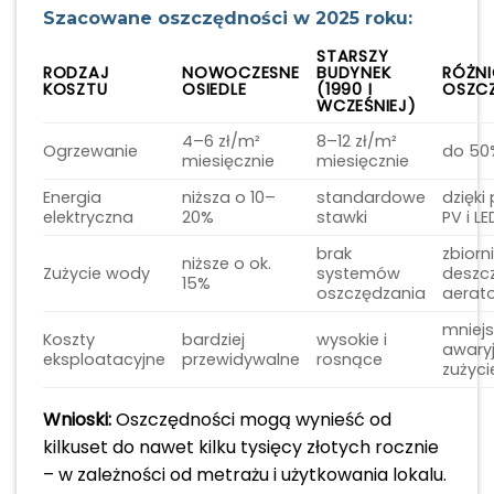
Szacowane oszczędności w 2025 roku:
STARSZY
RODZAJ
NOWOCZESNE
BUDYNEK
RÓŻNI
KOSZTU
OSIEDLE
(1990 I
OSZC
WCZEŚNIEJ)
4–6 zł/m²
8–12 zł/m²
Ogrzewanie
do 50%
miesięcznie
miesięcznie
Energia
niższa o 10–
standardowe
dzięki
elektryczna
20%
stawki
PV i LE
brak
zbiorni
niższe o ok.
Zużycie wody
systemów
deszcz
15%
oszczędzania
aerat
mniej
Koszty
bardziej
wysokie i
awaryj
eksploatacyjne
przewidywalne
rosnące
zużyci
Wnioski:
Oszczędności mogą wynieść od
kilkuset do nawet kilku tysięcy złotych rocznie
– w zależności od metrażu i użytkowania lokalu.