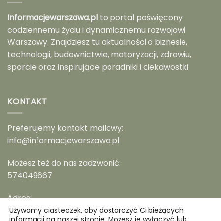
Informacjewarszawa.pl
to portal poświęcony
codziennemu życiu i dynamicznemu rozwojowi
Warszawy. Znajdziesz tu aktualności o biznesie,
technologii, budownictwie, motoryzacji, zdrowiu,
sporcie oraz inspirujące poradniki i ciekawostki.
KONTAKT
Preferujemy kontakt mailowy:
info@informacjewarszawa.pl
Możesz też do nas zadzwonić:
574049667
Adres:
Warszawa, ul. Kościuszki 11
Używamy ciasteczek, aby dostarczyć Ci bieżących
informacji na naszej stronie. Możesz je wyłączyć lub