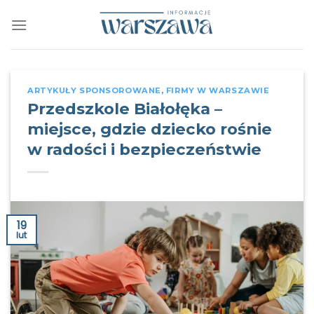
Skip
to
content
ARTYKUŁY SPONSOROWANE
,
FIRMY W WARSZAWIE
Przedszkole Białołęka –
miejsce, gdzie dziecko rośnie
w radości i bezpieczeństwie
19
lut