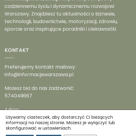
codziennemu życiu i dynamicznemu rozwojowi
Warszawy. Znajdziesz tu aktualności o biznesie,
technologii, budownictwie, motoryzacji, zdrowiu,
sporcie oraz inspirujące poradniki i ciekawostki.
KONTAKT
Preferujemy kontakt mailowy:
info@informacjewarszawa.pl
Możesz też do nas zadzwonić:
574049667
Adres:
Warszawa, ul. Kościuszki 11
Używamy ciasteczek, aby dostarczyć Ci bieżących
informacji na naszej stronie. Możesz je wyłączyć lub
skonfigurować w ustawieniach.