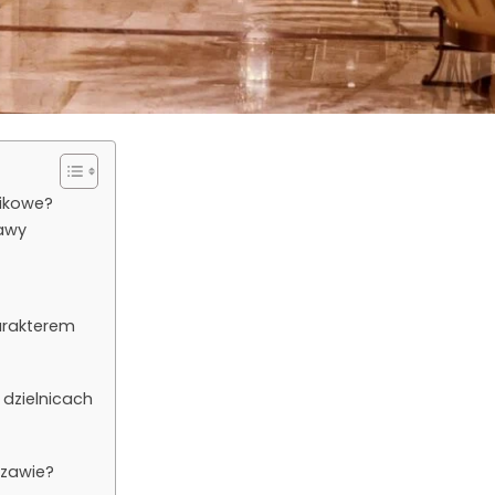
tikowe?
awy
arakterem
 dzielnicach
szawie?