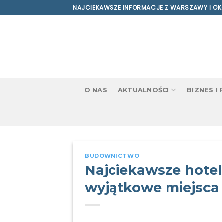
Skip
NAJCIEKAWSZE INFORMACJE Z WARSZAWY I OK
to
content
O NAS
AKTUALNOŚCI
BIZNES I
BUDOWNICTWO
Najciekawsze hote
wyjątkowe miejsca