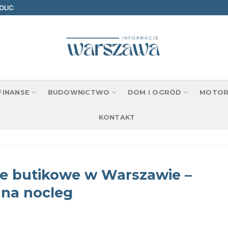
OLIC
 FINANSE
BUDOWNICTWO
DOM I OGRÓD
MOTOR
KONTAKT
le butikowe w Warszawie –
 na nocleg