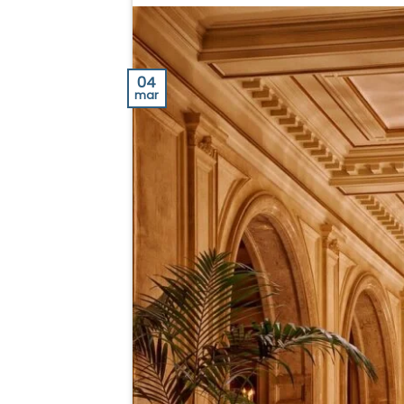
04
mar