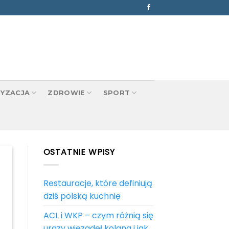
YZACJA
ZDROWIE
SPORT
OSTATNIE WPISY
Restauracje, które definiują
dziś polską kuchnię
ACL i WKP – czym różnią się
urazy więzadeł kolana i jak