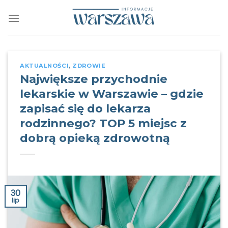
Skip
to
content
AKTUALNOŚCI
,
ZDROWIE
Największe przychodnie
lekarskie w Warszawie – gdzie
zapisać się do lekarza
rodzinnego? TOP 5 miejsc z
dobrą opieką zdrowotną
30
lip