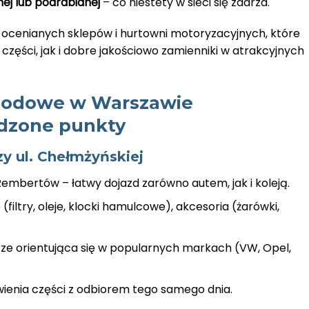
ej lub podrabianej
– co niestety w sieci się zdarza.
 ocenianych sklepów i hurtowni motoryzacyjnych, które
części, jak i dobre jakościowo zamienniki w atrakcyjnych
chodowe w Warszawie
dzone punkty
zy ul. Chełmżyńskiej
P Rembertów – łatwy dojazd zarówno autem, jak i koleją.
(filtry, oleje, klocki hamulcowe), akcesoria (żarówki,
ze orientująca się w popularnych markach (VW, Opel,
ienia części z odbiorem tego samego dnia.