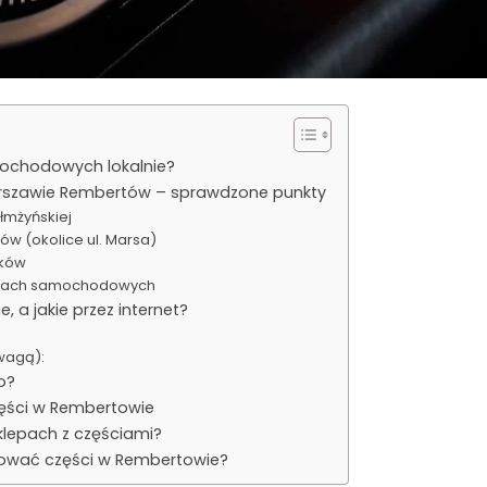
mochodowych lokalnie?
szawie Rembertów – sprawdzone punkty
ełmżyńskiej
ów (okolice ul. Marsa)
ików
tatach samochodowych
, a jakie przez internet?
uwagą):
o?
zęści w Rembertowie
sklepach z częściami?
ować części w Rembertowie?