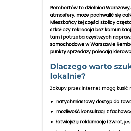
Rembertów to dzielnica Warszawy, 
atmosfery, może pochwalić się cał
Mieszkańcy tej części stolicy częs
szkół czy rekreacja bez komunikacji 
tam i potrzeba częstszych napraw
samochodowe w Warszawie Rembert
punkty sprzedaży polecają kierowcy 
Dlaczego warto szu
lokalnie?
Zakupy przez internet mogą kusić ni
natychmiastowy dostęp do tow
możliwość konsultacji z fachow
łatwiejszą reklamację i zwrot
, je