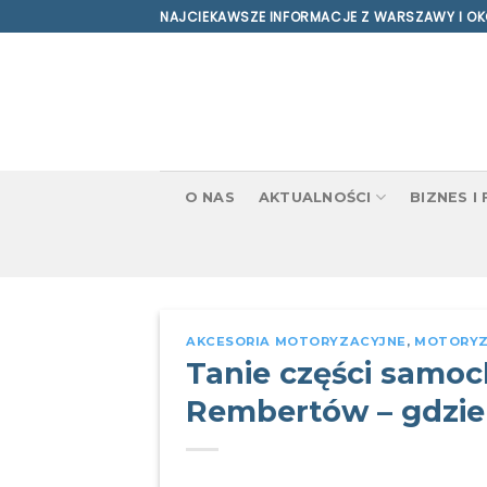
Skip
NAJCIEKAWSZE INFORMACJE Z WARSZAWY I OK
to
content
O NAS
AKTUALNOŚCI
BIZNES I
AKCESORIA MOTORYZACYJNE
,
MOTORYZ
Tanie części samo
Rembertów – gdzie