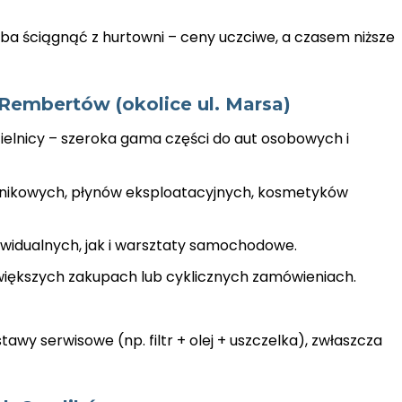
zeba ściągnąć z hurtowni – ceny uczciwe, a czasem niższe
 Rembertów (okolice ul. Marsa)
ielnicy – szeroka gama części do aut osobowych i
ilnikowych, płynów eksploatacyjnych, kosmetyków
ywidualnych, jak i warsztaty samochodowe.
 większych zakupach lub cyklicznych zamówieniach.
wy serwisowe (np. filtr + olej + uszczelka), zwłaszcza