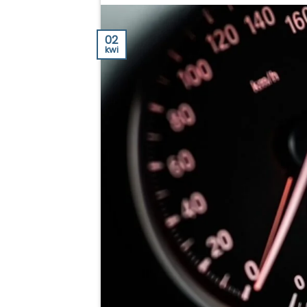
02
kwi