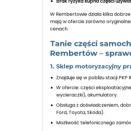
brak ryzyka kupna części używan
W Rembertowie działa kilka dobrze
mają w ofercie zarówno oryginalne 
cenach.
Tanie części samo
Rembertów – spraw
1. Sklep motoryzacyjny pr
Znajduje się w pobliżu stacji PK
W ofercie: części eksploatacyjne 
wycieraczki), akumulatory.
Obsługa z doświadczeniem, dobr
Ford, Toyota, Skoda).
Możliwość telefonicznego zamów