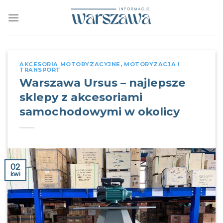
Skip
to
content
AKCESORIA MOTORYZACYJNE
,
MOTORYZACJA I
TRANSPORT
Warszawa Ursus – najlepsze
sklepy z akcesoriami
samochodowymi w okolicy
02
kwi